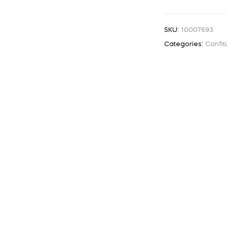
SKU:
10007693
Categories:
Confit