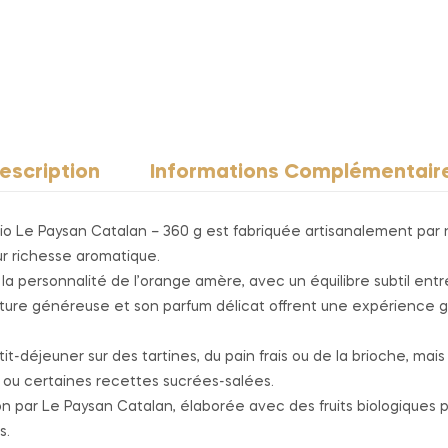
escription
Informations Complémentair
 Le Paysan Catalan – 360 g est fabriquée artisanalement par no
ur richesse aromatique.
a personnalité de l’orange amère, avec un équilibre subtil ent
exture généreuse et son parfum délicat offrent une expérienc
it-déjeuner sur des tartines, du pain frais ou de la brioche, 
es ou certaines recettes sucrées-salées.
n par Le Paysan Catalan, élaborée avec des fruits biologiques pou
s.