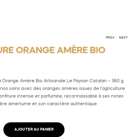
.
PREV
NEXT
URE ORANGE AMÈRE BIO
6,00
3,00
€
€
ra Orange Amère Bio Artisanale Le Paysan Catalan – 360 g
nos soins avec des oranges amères issues de l’agriculture
onfiture intense et parfumée, reconnaissable à ses notes
gère amertume et son caractère authentique.
AJOUTER AU PANIER