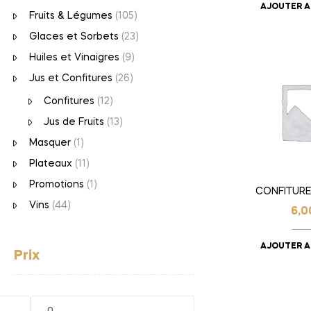
AJOUTER A
Fruits & Légumes
(105)
Glaces et Sorbets
(23)
Huiles et Vinaigres
(9)
Jus et Confitures
(26)
Confitures
(12)
Jus de Fruits
(13)
Masquer
(1)
Plateaux
(11)
Promotions
(1)
CONFITURE
Vins
(44)
6,
AJOUTER A
Prix