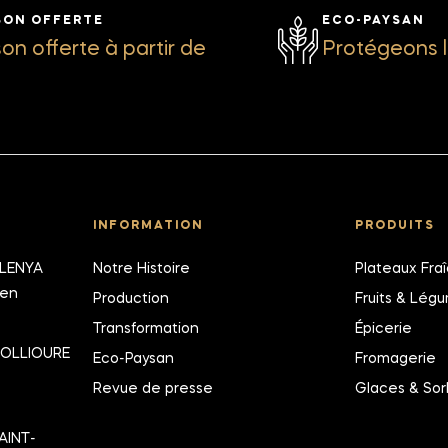
SON OFFERTE
ECO-PAYSAN
son offerte à partir de
Protégeons l
INFORMATION
PRODUITS
ALENYA
Notre Histoire
Plateaux Fra
ien
Production
Fruits & Lég
Transformation
Épicerie
COLLIOURE
Eco-Paysan
Fromagerie
Revue de presse
Glaces & Sor
AINT-