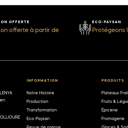
SON OFFERTE
ECO-PAYSAN
son offerte à partir de
Protégeons l
INFORMATION
PRODUITS
ALENYA
Notre Histoire
Plateaux Fra
ien
Production
Fruits & Lég
Transformation
Épicerie
COLLIOURE
Eco-Paysan
Fromagerie
Revue de presse
Glaces & Sor