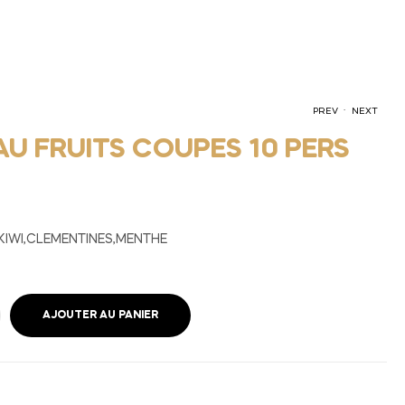
.
PREV
NEXT
AU FRUITS COUPES 10 PERS
60,00
25,00
€
€
KIWI,CLEMENTINES,MENTHE
AJOUTER AU PANIER