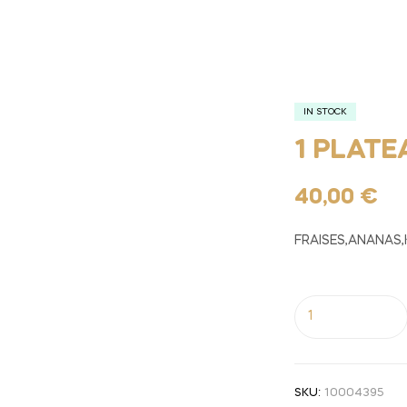
IN STOCK
1 PLATE
40,00
€
FRAISES,ANANAS,
SKU:
10004395