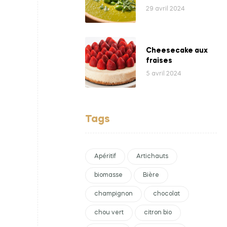
bio
29 avril 2024
Cheesecake aux
fraises
5 avril 2024
Tags
Apéritif
Artichauts
biomasse
Bière
champignon
chocolat
chou vert
citron bio