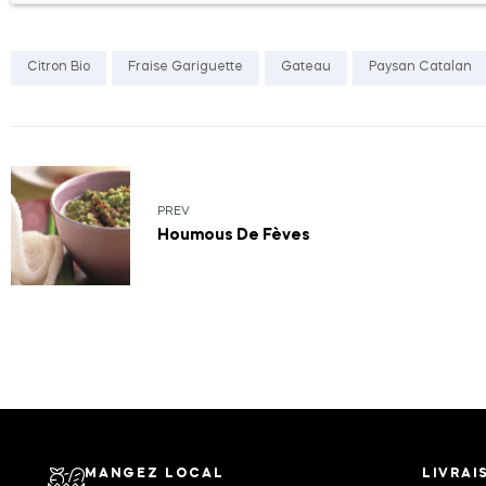
Citron Bio
Fraise Gariguette
Gateau
Paysan Catalan
PREV
Houmous De Fèves
MANGEZ LOCAL
LIVRAI