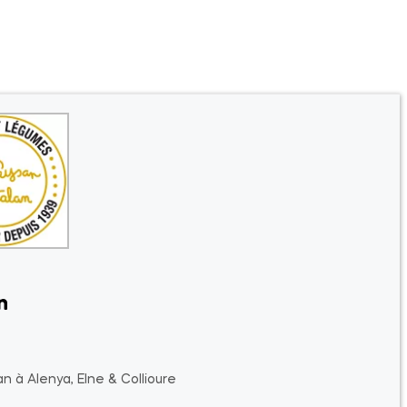
n
n à Alenya, Elne & Collioure