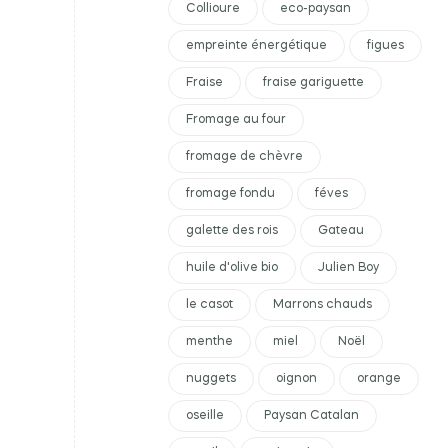
Collioure
eco-paysan
empreinte énergétique
figues
Fraise
fraise gariguette
Fromage au four
fromage de chèvre
fromage fondu
féves
galette des rois
Gateau
huile d'olive bio
Julien Boy
le casot
Marrons chauds
menthe
miel
Noël
nuggets
oignon
orange
oseille
Paysan Catalan