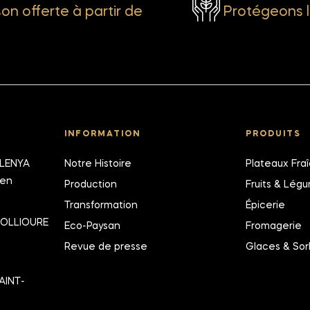
son offerte à partir de
Protégeons l
INFORMATION
PRODUITS
ALENYA
Notre Histoire
Plateaux Fra
ien
Production
Fruits & Lég
Transformation
Épicerie
COLLIOURE
Eco-Paysan
Fromagerie
Revue de presse
Glaces & Sor
AINT-