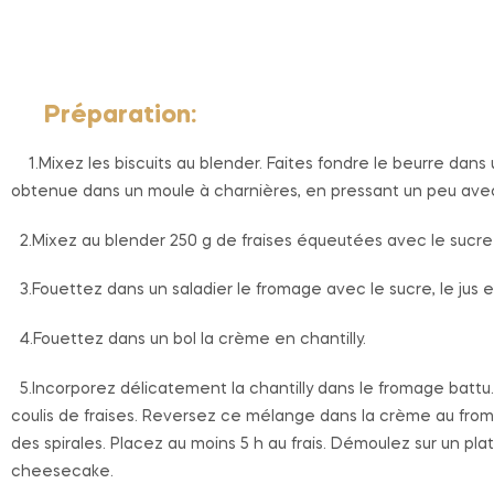
Préparation:
1.Mixez les biscuits au blender. Faites fondre le beurre dans u
obtenue dans un moule à charnières, en pressant un peu avec 
2.Mixez au blender 250 g de fraises équeutées avec le sucre g
3.Fouettez dans un saladier le fromage avec le sucre, le jus e
4.Fouettez dans un bol la crème en chantilly.
5.Incorporez délicatement la chantilly dans le fromage battu
coulis de fraises. Reversez ce mélange dans la crème au fromag
des spirales. Placez au moins 5 h au frais. Démoulez sur un pla
cheesecake.