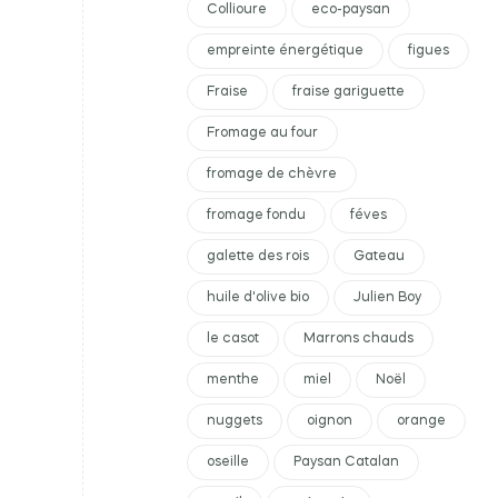
Collioure
eco-paysan
empreinte énergétique
figues
Fraise
fraise gariguette
Fromage au four
fromage de chèvre
fromage fondu
féves
galette des rois
Gateau
huile d'olive bio
Julien Boy
le casot
Marrons chauds
menthe
miel
Noël
nuggets
oignon
orange
oseille
Paysan Catalan