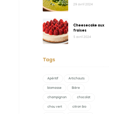
bio
29 avril 2024
Cheesecake aux
fraises
5 avril 2024
Tags
Apéritif
Artichauts
biomasse
Bière
champignon
chocolat
chou vert
citron bio