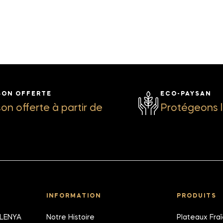
SON OFFERTE
ECO-PAYSAN
son offerte à partir de
Protégeons l
INFORMATION
PRODUITS
ALENYA
Notre Histoire
Plateaux Fra