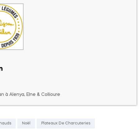
n
n à Alenya, Elne & Collioure
hauds
Noël
Plateaux De Charcuteries