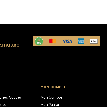
a nature
MON COMPTE
îches Coupes
Mon Compte
umes
Mon Panier