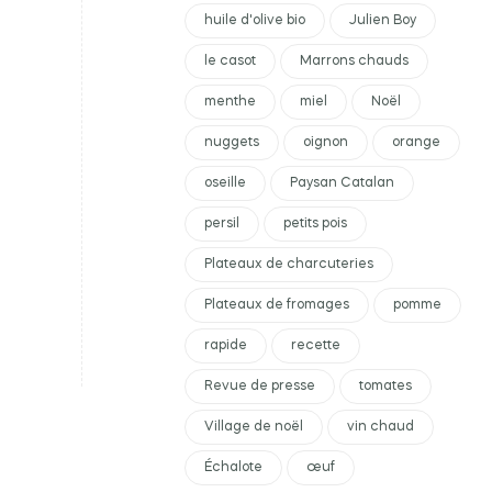
huile d'olive bio
Julien Boy
le casot
Marrons chauds
menthe
miel
Noël
nuggets
oignon
orange
oseille
Paysan Catalan
persil
petits pois
Plateaux de charcuteries
Plateaux de fromages
pomme
rapide
recette
Revue de presse
tomates
Village de noël
vin chaud
Échalote
œuf