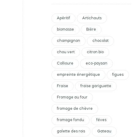
Apéritif
Artichauts
biomasse
Bière
champignon
chocolat
chou vert
citron bio
Collioure
eco-paysan
empreinte énergétique
figues
Fraise
fraise gariguette
Fromage au four
fromage de chèvre
fromage fondu
féves
galette des rois
Gateau